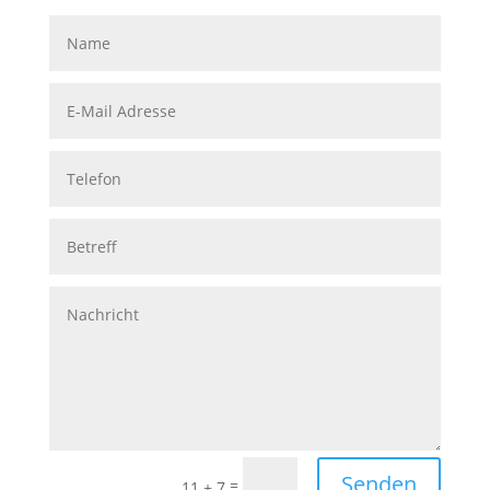
Senden
=
11 + 7